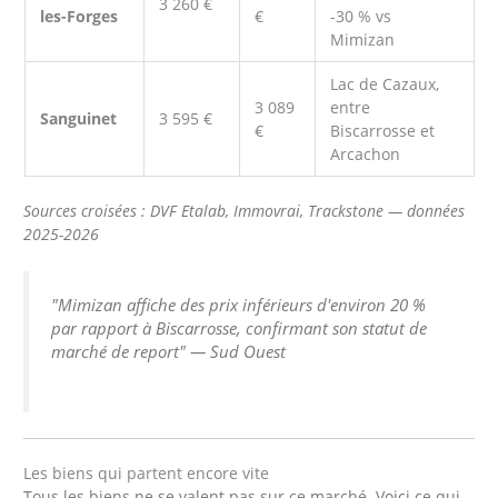
3 260 €
les-Forges
€
-30 % vs
Mimizan
Lac de Cazaux,
3 089
entre
Sanguinet
3 595 €
€
Biscarrosse et
Arcachon
Sources croisées : DVF Etalab, Immovrai, Trackstone — données
2025-2026
"Mimizan affiche des prix inférieurs d'environ 20 %
par rapport à Biscarrosse, confirmant son statut de
marché de report" — Sud Ouest
Les biens qui partent encore vite
Tous les biens ne se valent pas sur ce marché. Voici ce qui