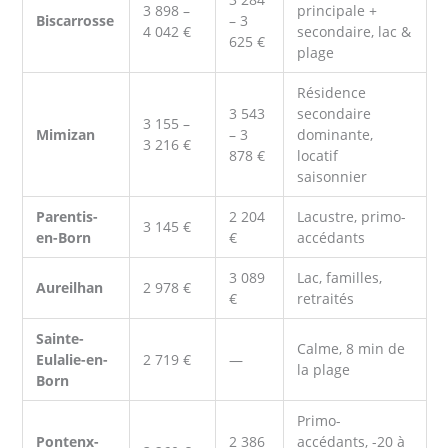
3 898 –
principale +
Biscarrosse
– 3
4 042 €
secondaire, lac &
625 €
plage
Résidence
3 543
secondaire
3 155 –
Mimizan
– 3
dominante,
3 216 €
878 €
locatif
saisonnier
Parentis-
2 204
Lacustre, primo-
3 145 €
en-Born
€
accédants
3 089
Lac, familles,
Aureilhan
2 978 €
€
retraités
Sainte-
Calme, 8 min de
Eulalie-en-
2 719 €
—
la plage
Born
Primo-
Pontenx-
2 386
accédants, -20 à