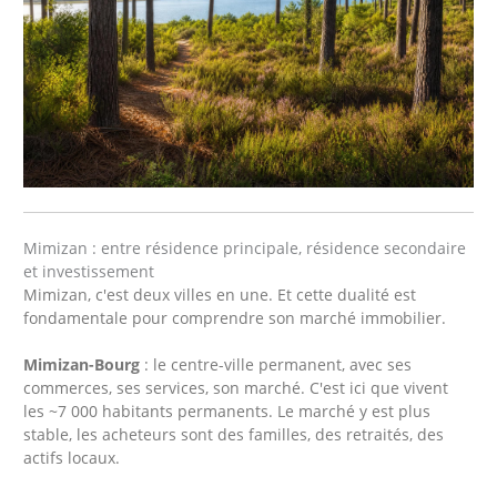
Mimizan : entre résidence principale, résidence secondaire
et investissement
Mimizan, c'est deux villes en une. Et cette dualité est
fondamentale pour comprendre son marché immobilier.
Mimizan-Bourg
: le centre-ville permanent, avec ses
commerces, ses services, son marché. C'est ici que vivent
les ~7 000 habitants permanents. Le marché y est plus
stable, les acheteurs sont des familles, des retraités, des
actifs locaux.