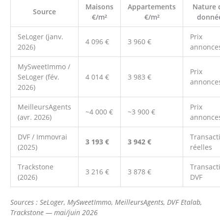
Maisons
Appartements
Nature 
Source
€/m²
€/m²
donné
SeLoger (janv.
Prix
4 096 €
3 960 €
2026)
annonce
MySweetImmo /
Prix
SeLoger (fév.
4 014 €
3 983 €
annonce
2026)
MeilleursAgents
Prix
~4 000 €
~3 900 €
(avr. 2026)
annonce
DVF / Immovrai
Transact
3 193 €
3 942 €
(2025)
réelles
Trackstone
Transact
3 216 €
3 878 €
(2026)
DVF
Sources : SeLoger, MySweetImmo, MeilleursAgents, DVF Etalab,
Trackstone — mai/juin 2026