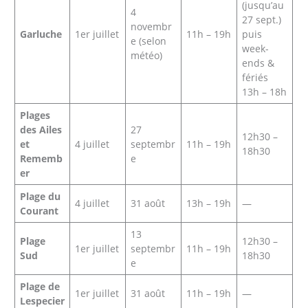
(jusqu’au
4
27 sept.)
novembr
Garluche
1er juillet
11h – 19h
puis
e (selon
week-
météo)
ends &
fériés
13h – 18h
Plages
des Ailes
27
12h30 –
et
4 juillet
septembr
11h – 19h
18h30
Rememb
e
er
Plage du
4 juillet
31 août
13h – 19h
—
Courant
13
Plage
12h30 –
1er juillet
septembr
11h – 19h
Sud
18h30
e
Plage de
1er juillet
31 août
11h – 19h
—
Lespecier