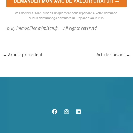
DEMANDER MON AVIS DE VALEUR GRATUIT →
Vos données sont utilisées uniquement pour répondre à votre demande.
Aucun démarchage commercial. Réponse sous 24h.
© By immobilier-mimizan.fr— All rights reserved
←
Article précédent
Article suivant
→