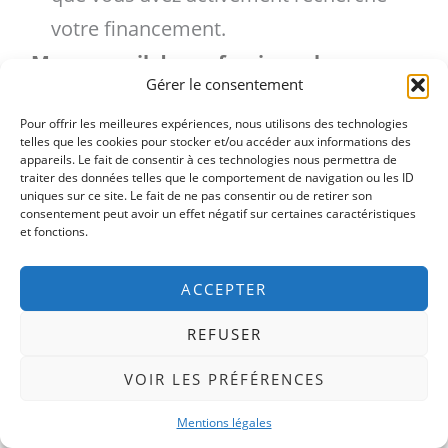
votre financement.
Mon conseil de professionnel :
Gérer le consentement
« Un projet d’achat réussi est un projet
Pour offrir les meilleures expériences, nous utilisons des technologies
bien préparé. Je ne le répéterai jamais
telles que les cookies pour stocker et/ou accéder aux informations des
appareils. Le fait de consentir à ces technologies nous permettra de
assez : rencontrez un courtier ou votre
traiter des données telles que le comportement de navigation ou les ID
banquier
avant même de commencer vos
uniques sur ce site. Le fait de ne pas consentir ou de retirer son
consentement peut avoir un effet négatif sur certaines caractéristiques
visites
. Obtenir une simulation de
et fonctions.
financement ou un accord de principe
ACCEPTER
vous donne une crédibilité immense.
Quand je présente à un vendeur un
REFUSER
dossier d’acheteur avec un financement
VOIR LES PRÉFÉRENCES
déjà étudié, la confiance s’installe
Mentions légales
immédiatement. C’est un avantage