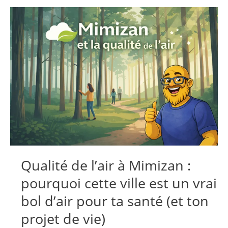
à
Mimizan
:
quand
la
forêt
landaise
fait
la
valeur
de
l’immobilier
local
Qualité de l’air à Mimizan :
pourquoi cette ville est un vrai
bol d’air pour ta santé (et ton
projet de vie)