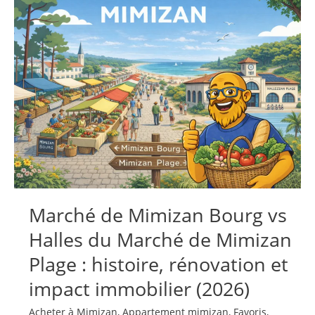
:
Climat,
Températures
et
Ensoleillement
—
Mon
Guide
Complet
2026
Marché de Mimizan Bourg vs
Halles du Marché de Mimizan
Plage : histoire, rénovation et
impact immobilier (2026)
Acheter à Mimizan
,
Appartement mimizan
,
Favoris
,