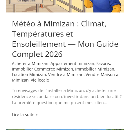
pour
ta
santé
Météo à Mimizan : Climat,
(et
ton
Températures et
projet
de
Ensoleillement — Mon Guide
vie)
Complet 2026
Acheter à Mimizan
,
Appartement mimizan
,
Favoris
,
Immobilier Commerce Mimizan
,
Immobilier Mimizan
,
Location Mimizan
,
Vendre à Mimizan
,
Vendre Maison à
Mimizan
,
Vie locale
Tu envisages de t’installer à Mimizan, d’y acheter une
résidence secondaire ou d’investir dans un bien locatif ?
La première question que me posent mes clien…
Météo
Lire la suite »
à
Mimizan