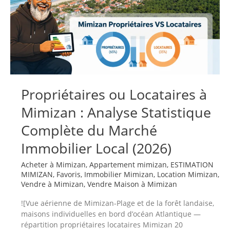
vendre,
quand
acheter
—
le
guide
complet
2026
Propriétaires ou Locataires à
Mimizan : Analyse Statistique
Complète du Marché
Immobilier Local (2026)
Acheter à Mimizan
,
Appartement mimizan
,
ESTIMATION
MIMIZAN
,
Favoris
,
Immobilier Mimizan
,
Location Mimizan
,
Vendre à Mimizan
,
Vendre Maison à Mimizan
![Vue aérienne de Mimizan-Plage et de la forêt landaise,
maisons individuelles en bord d’océan Atlantique —
répartition propriétaires locataires Mimizan 20