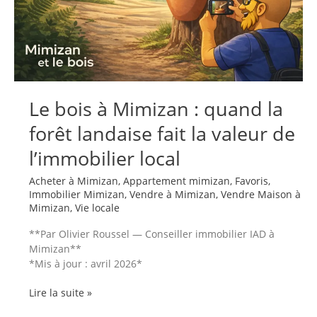
complet
pour
une
estimation
juste
en
2026
Le bois à Mimizan : quand la
forêt landaise fait la valeur de
l’immobilier local
Acheter à Mimizan
,
Appartement mimizan
,
Favoris
,
Immobilier Mimizan
,
Vendre à Mimizan
,
Vendre Maison à
Mimizan
,
Vie locale
**Par Olivier Roussel — Conseiller immobilier IAD à
Mimizan**
*Mis à jour : avril 2026*
Le
Lire la suite »
bois