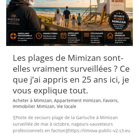
Les plages de Mimizan sont-
elles vraiment surveillées ? Ce
que j’ai appris en 25 ans ici, je
vous explique tout.
Acheter à Mimizan
,
Appartement mimizan
,
Favoris
,
Immobilier Mimizan
,
Vie locale
![Poste de secours plage de la Garluche à Mimizan
surveillée de mai à octobre, nageurs-sauveteurs
professionnels en faction](https://limova-public-v2.s3.eu