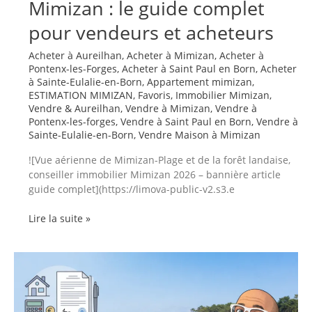
Mimizan : le guide complet
pour vendeurs et acheteurs
Acheter à Aureilhan
,
Acheter à Mimizan
,
Acheter à
Pontenx-les-Forges
,
Acheter à Saint Paul en Born
,
Acheter
à Sainte-Eulalie-en-Born
,
Appartement mimizan
,
ESTIMATION MIMIZAN
,
Favoris
,
Immobilier Mimizan
,
Vendre & Aureilhan
,
Vendre à Mimizan
,
Vendre à
Pontenx-les-forges
,
Vendre à Saint Paul en Born
,
Vendre à
Sainte-Eulalie-en-Born
,
Vendre Maison à Mimizan
![Vue aérienne de Mimizan-Plage et de la forêt landaise,
conseiller immobilier Mimizan 2026 – bannière article
guide complet](https://limova-public-v2.s3.e
Comment
Lire la suite »
bien
choisir
son
conseiller
immobilier
à