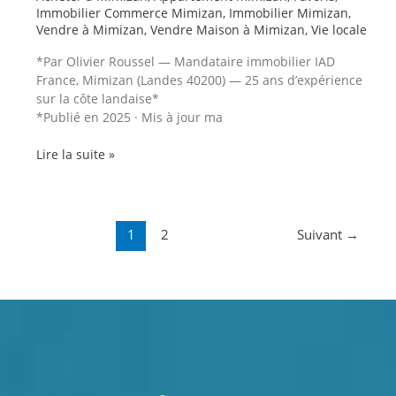
Immobilier Commerce Mimizan
,
Immobilier Mimizan
,
Vendre à Mimizan
,
Vendre Maison à Mimizan
,
Vie locale
*Par Olivier Roussel — Mandataire immobilier IAD
France, Mimizan (Landes 40200) — 25 ans d’expérience
sur la côte landaise*
*Publié en 2025 · Mis à jour ma
Marché
Lire la suite »
de
Mimizan
Bourg
vs
1
2
Suivant
→
Halles
du
Marché
de
Mimizan
Plage
:
histoire,
rénovation