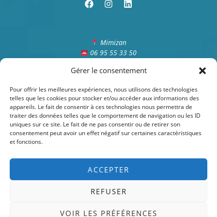
et
impact
immobilier
(2026)
Mimizan
06 95 55 33 50
Olivier.roussel@iadfrance.fr
Gérer le consentement
Du lundi au samedi – 9h/19h
Pour offrir les meilleures expériences, nous utilisons des technologies
telles que les cookies pour stocker et/ou accéder aux informations des
appareils. Le fait de consentir à ces technologies nous permettra de
traiter des données telles que le comportement de navigation ou les ID
uniques sur ce site. Le fait de ne pas consentir ou de retirer son
consentement peut avoir un effet négatif sur certaines caractéristiques
Mentions légales
et fonctions.
Contact
ACCEPTER
REFUSER
Copyright © 2026 Immobilier à Mimizan | Powered by
VOIR LES PRÉFÉRENCES