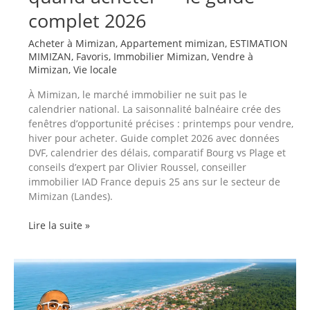
complet 2026
Acheter à Mimizan
,
Appartement mimizan
,
ESTIMATION
MIMIZAN
,
Favoris
,
Immobilier Mimizan
,
Vendre à
Mimizan
,
Vie locale
À Mimizan, le marché immobilier ne suit pas le
calendrier national. La saisonnalité balnéaire crée des
fenêtres d’opportunité précises : printemps pour vendre,
hiver pour acheter. Guide complet 2026 avec données
DVF, calendrier des délais, comparatif Bourg vs Plage et
conseils d’expert par Olivier Roussel, conseiller
immobilier IAD France depuis 25 ans sur le secteur de
Mimizan (Landes).
Saisonnalité
Lire la suite »
immobilière
à
Mimizan
:
quand