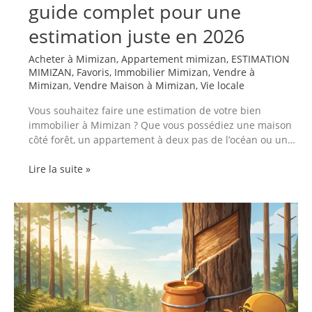
guide complet pour une
estimation juste en 2026
Acheter à Mimizan
,
Appartement mimizan
,
ESTIMATION
MIMIZAN
,
Favoris
,
Immobilier Mimizan
,
Vendre à
Mimizan
,
Vendre Maison à Mimizan
,
Vie locale
Vous souhaitez faire une estimation de votre bien
immobilier à Mimizan ? Que vous possédiez une maison
côté forêt, un appartement à deux pas de l’océan ou un…
Faire
Lire la suite »
estimer
son
bien
immobilier
à
Mimizan
:
le
guide