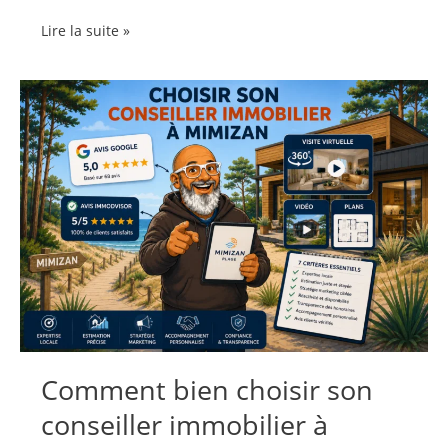
Propriétaires
Lire la suite »
ou
Locataires
à
Mimizan
:
Analyse
Statistique
Complète
du
Marché
Immobilier
Local
(2026)
Comment bien choisir son
conseiller immobilier à