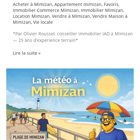
Acheter à Mimizan
,
Appartement mimizan
,
Favoris
,
Immobilier Commerce Mimizan
,
Immobilier Mimizan
,
Location Mimizan
,
Vendre à Mimizan
,
Vendre Maison à
Mimizan
,
Vie locale
*Par Olivier Roussel, conseiller immobilier IAD à Mimizan
— 25 ans d’expérience terrain*
Qualité
Lire la suite »
de
l’air
à
Mimizan
:
pourquoi
cette
ville
est
un
vrai
bol
d’air