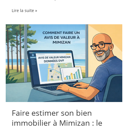
Frais
Lire la suite »
de
notaire
à
Mimizan
:
combien
prévoir
pour
votre
achat
immobilier
en
2026
?
Faire estimer son bien
immobilier à Mimizan : le