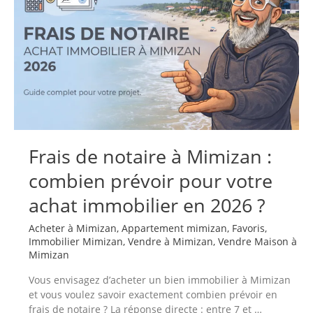
Mimizan
:
le
guide
complet
pour
vendeurs
et
acheteurs
Frais de notaire à Mimizan :
combien prévoir pour votre
achat immobilier en 2026 ?
Acheter à Mimizan
,
Appartement mimizan
,
Favoris
,
Immobilier Mimizan
,
Vendre à Mimizan
,
Vendre Maison à
Mimizan
Vous envisagez d’acheter un bien immobilier à Mimizan
et vous voulez savoir exactement combien prévoir en
frais de notaire ? La réponse directe : entre 7 et …